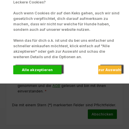
Leckere Cookies?
Auch wenn Cookies dir auf den Keks gehen, auch wir sind
gesetzlich verpflichtet, dich darauf aufmerksam zu
machen, dass wir nicht nur welche für Hunde haben,
sondern auch auf unserer website nutzen.
Loading...
Um weiterzugehen, geben Sie die oben abgebildeten Zeichen ein
Wenn das für dich o.k. ist und du bei uns einfacher und
*
schneller einkaufen möchtest, klick einfach auf "Alle
akzeptieren" oder geh zur Auswahl und schau die
weiteren Details und die Optionen an.
Alle akzeptieren
zur Auswahl
Datenschutz
Ich habe die
Datenschutzbestimmungen
zur Kenntnis
genommen und die
AGB
gelesen und bin mit ihnen
einverstanden.
*
Die mit einem Stern (*) markierten Felder sind Pflichtfelder.
Abschicken