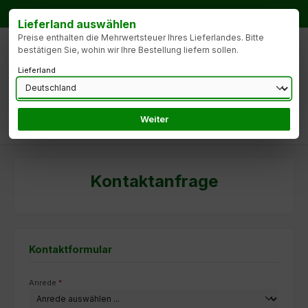
Zum Hauptinhalt springen
Bestellhotline: Thomas Meier
Tel.: +49 171 6875328
Lieferland auswählen
Preise enthalten die Mehrwertsteuer Ihres Lieferlandes. Bitte
bestätigen Sie, wohin wir Ihre Bestellung liefern sollen.
Lieferland
Weiter
Du hast 0 Produk
Kontaktanfrage
Kontaktformular
Anrede
*