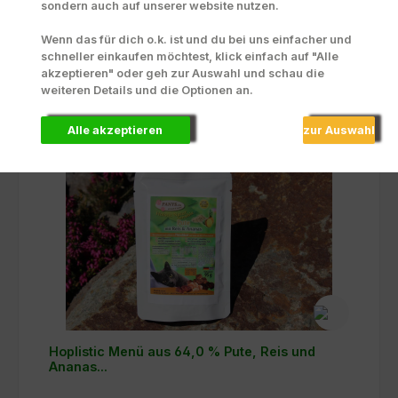
sondern auch auf unserer website nutzen.
15,27 €-27,79 €
Varianten erhältlich
Wenn das für dich o.k. ist und du bei uns einfacher und
Preise inkl. MwSt. zzgl. Versandkosten
schneller einkaufen möchtest, klick einfach auf "Alle
akzeptieren" oder geh zur Auswahl und schau die
Details
weiteren Details und die Optionen an.
Alle akzeptieren
zur Auswahl
Hoplistic Menü aus 64,0 % Pute, Reis und
Ananas...