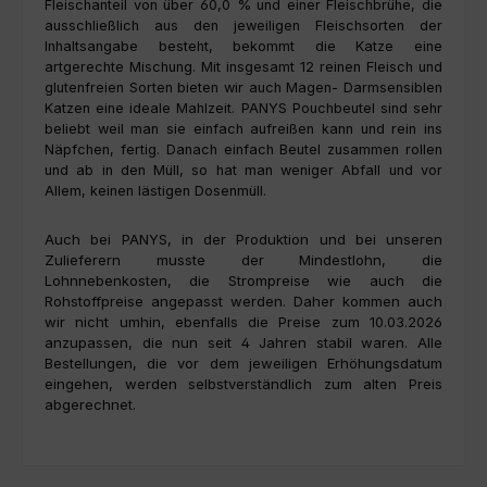
Fleischanteil von über 60,0 % und einer Fleischbrühe, die
ausschließlich aus den jeweiligen Fleischsorten der
Inhaltsangabe besteht, bekommt die Katze eine
artgerechte Mischung. Mit insgesamt 12 reinen Fleisch und
glutenfreien Sorten bieten wir auch Magen- Darmsensiblen
Katzen eine ideale Mahlzeit. PANYS Pouchbeutel sind sehr
beliebt weil man sie einfach aufreißen kann und rein ins
Näpfchen, fertig. Danach einfach Beutel zusammen rollen
und ab in den Müll, so hat man weniger Abfall und vor
Allem, keinen lästigen Dosenmüll.
Auch bei PANYS, in der Produktion und bei unseren
Zulieferern musste der Mindestlohn, die
Lohnnebenkosten,
die Strompreise wie auch die
Rohstoffpreise angepasst werden.
Daher kommen auch
wir nicht umhin, ebenfalls die Preise zum 10.03.2026
anzupassen, die nun seit 4 Jahren stabil waren.
Alle
Bestellungen, die vor dem jeweiligen Erhöhungsdatum
eingehen, werden selbstverständlich zum alten Preis
abgerechnet.