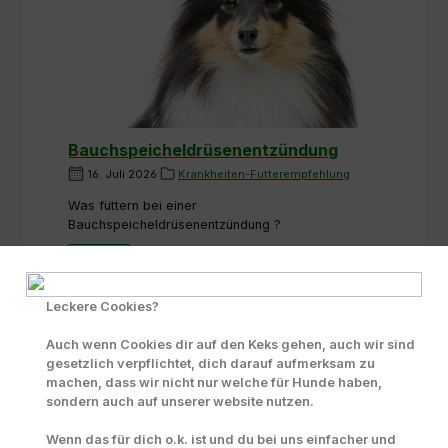
Bauchspeicheldrüsenentzündung
16. Juli 2026
Krankheiten-Futterempfehlung
Was füttern bei einer
Bauchspeicheldrüsenentzündung ?
Mehr...
Leckere Cookies?
Auch wenn Cookies dir auf den Keks gehen, auch wir sind
gesetzlich verpflichtet, dich darauf aufmerksam zu
Arthritis bzw. Gelenkentzündung
machen, dass wir nicht nur welche für Hunde haben,
1. Juli 2026
Krankheiten-Futterempfehlung
sondern auch auf unserer website nutzen.
Allgemein wird "Arthritis" auch als
Wenn das für dich o.k. ist und du bei uns einfacher und
"Gelenkentzündung" bezeichnet.