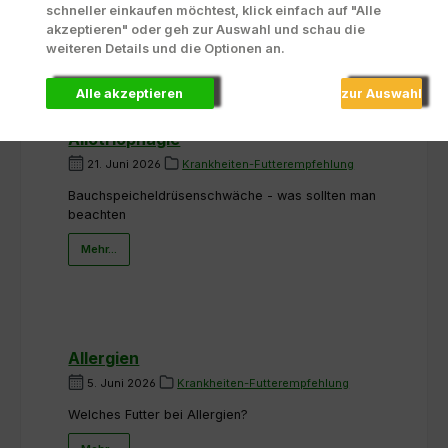
schneller einkaufen möchtest, klick einfach auf "Alle
akzeptieren" oder geh zur Auswahl und schau die
Mehr...
weiteren Details und die Optionen an.
Alle akzeptieren
zur Auswahl
Allotriophagie
21. Juni 2026
Krankheiten-Futterempfehlung
Bauchspeicheldrüsenschwäche - was sollten man
beachten
Mehr...
Allergien
5. Juni 2026
Krankheiten-Futterempfehlung
Welches Futter bei Allergien?