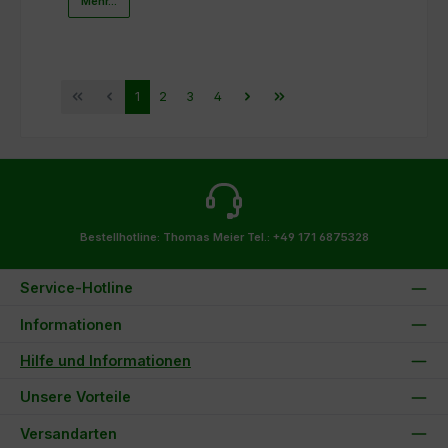
Mehr...
Seite
Seite
Seite
Seite
1
2
3
4
Bestellhotline: Thomas Meier
Tel.: +49 171 6875328
Service-Hotline
Informationen
Hilfe und Informationen
Unsere Vorteile
Versandarten