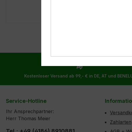
zusätzlich auch Welpen-Trockennahrung fütter
Kostenloser Versand ab 99,- € in DE, AT und BENEL
Service-Hotline
Informati
Ihr Ansprechpartner:
Versandk
Herr Thomas Meier
Zahlarten
Tel.: +49 (4186) 8910881
AGB + Wi