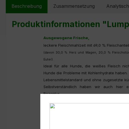
Beschreibung
Zusammensetzung
Analytisch
Produktinformationen "Lump
Ausgewogene Frische,
leckere Fleischmahlzeit mit 69,0 % Fleischante
(davon 30,0 % Herz und Magen, 20,0 % Fleischstüc
Euter).
Ideal für alle Hunde, die weißes Fleisch nic
Hunde die Probleme mit Kohlenhydrate haben. 
Lebensmittelstandard und ohne zugesetzte kün
Selbstverständlich haben wir auch hier ei
Rezeptur.
Dieses Gericht ist für alle ausgewachsenen Hu
Auch Ihr Welpe im Alter ab 3 Mon. darf auf 4-
Hundewurst bekommen.
Achtung, da Welpen einen höheren Kohlenhy