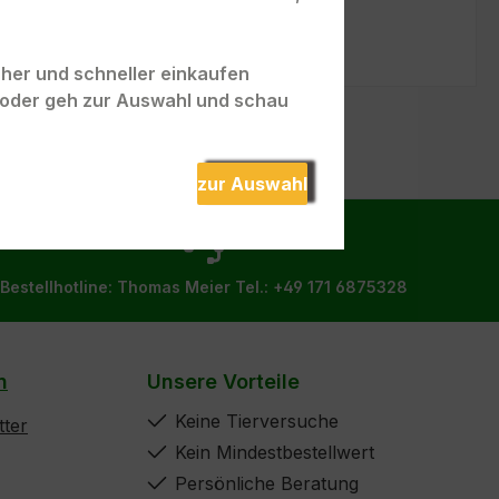
acher und schneller einkaufen
" oder geh zur Auswahl und schau
zur Auswahl
Bestellhotline: Thomas Meier
Tel.: +49 171 6875328
n
Unsere Vorteile
Keine Tierversuche
ter
Kein Mindestbestellwert
Persönliche Beratung