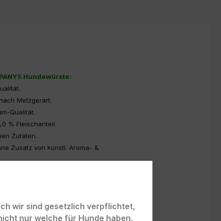
r PANYS Hundewürste:
lität.
nach Metzgerart.
m-Qualität.
0 % Fleischanteil.
hen Zutaten.
ne Zusatz von künstl. Aroma- &
nährungssensible Hunde.
ohne Tierversuche.
h wir sind gesetzlich verpflichtet,
nicht nur welche für Hunde haben,