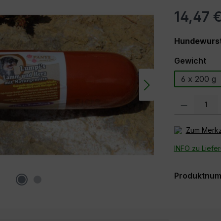
14,47 
Hundewurst
aus
Gewicht
6 x 200 g
Produkt Anzah
Zum Merkz
INFO zu Liefe
Produktnu