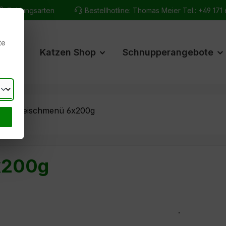
Zahlungsarten
Bestellhotline: Thomas Meier
Tel.: +49 17
te
hop
Katzen Shop
Schnupperangebote
pis Fleischmenü 6x200g
x200g
.