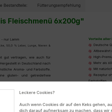
e Bestandteile:
Fütterungsempfehlung
is Fleischmenü 6x200g"
Vorteile alle
il - nur Lamm
Deutsche Qua
ke, 50,0 % Leber, Lunge, Nieren &
Altbewährt 
High-Premiu
ht gut vertragen, wie auch für
Mehr als 60,
Hergestellt in Deutschland nach
Mit natürlic
stliche Aroma- und Farbstoffe.
Rezeptur oh
ne gluten- und getreidefreie
Farbstoffen.
Auch für er
Leckere Cookies?
Hergestellt 
nde als Alleinnahrung geeignet.
5 Mahlzeiten verteilt die PANYS
Auch wenn Cookies dir auf den Keks gehen, auc
dich darauf aufmerksam zu machen, dass wir 
dratbedarf haben, sollten Sie